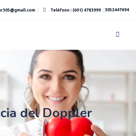
3052447694
lar305@gmail.com
Teléfono : (601) 4783999
ncia del Doppler