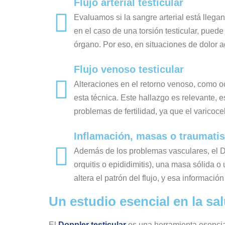
Flujo arterial testicular
Evaluamos si la sangre arterial está llega
en el caso de una torsión testicular, puede 
órgano. Por eso, en situaciones de dolor a
Flujo venoso testicular
Alteraciones en el retorno venoso, como oc
esta técnica. Este hallazgo es relevante,
problemas de fertilidad, ya que el varicoc
Inflamación, masas o traumati
Además de los problemas vasculares, el D
orquitis o epididimitis), una masa sólida 
altera el patrón del flujo, y esa informaci
Un estudio esencial en la sal
El
Doppler testicular
es una herramienta esencial