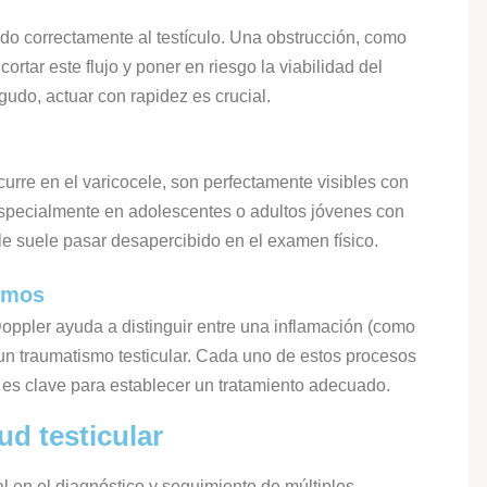
ndo correctamente al testículo. Una obstrucción, como
cortar este flujo y poner en riesgo la viabilidad del
gudo, actuar con rapidez es crucial.
urre en el varicocele, son perfectamente visibles con
 especialmente en adolescentes o adultos jóvenes con
ele suele pasar desapercibido en el examen físico.
smos
oppler ayuda a distinguir entre una inflamación (como
o un traumatismo testicular. Cada uno de estos procesos
ón es clave para establecer un tratamiento adecuado.
ud testicular
 en el diagnóstico y seguimiento de múltiples