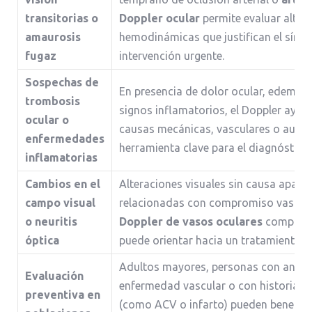
transitorias o
Doppler ocular
permite evaluar alter
amaurosis
hemodinámicas que justifican el sínt
fugaz
intervención urgente.
Sospechas de
En presencia de dolor ocular, edema, 
trombosis
signos inflamatorios, el Doppler ayuda
ocular o
causas mecánicas, vasculares o auto
enfermedades
herramienta clave para el diagnóstico 
inflamatorias
Cambios en el
Alteraciones visuales sin causa apare
campo visual
relacionadas con compromiso vascular 
o neuritis
Doppler de vasos oculares
compleme
óptica
puede orientar hacia un tratamiento 
Adultos mayores, personas con antece
Evaluación
enfermedad vascular o con historial 
preventiva en
(como ACV o infarto) pueden beneficia