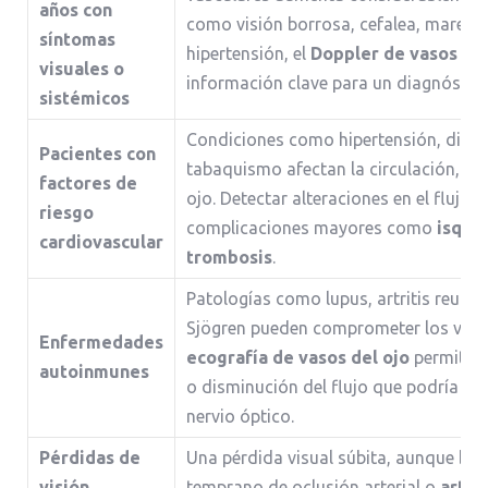
años con
como visión borrosa, cefalea, mareos
síntomas
hipertensión, el
Doppler de vasos oc
visuales o
información clave para un diagnóstico
sistémicos
Condiciones como hipertensión, diabet
Pacientes con
tabaquismo afectan la circulación, inc
factores de
ojo. Detectar alteraciones en el flujo 
riesgo
complicaciones mayores como
isque
cardiovascular
trombosis
.
Patologías como lupus, artritis reum
Sjögren pueden comprometer los vaso
Enfermedades
ecografía de vasos del ojo
permite i
autoinmunes
o disminución del flujo que podría afec
nervio óptico.
Pérdidas de
Una pérdida visual súbita, aunque bre
visión
temprano de oclusión arterial o
arter