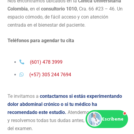
Nos encontramos ubicados en la
Clínica Universitaria
Colombia
, en el
consultorio 1010
, Cra. 66 #23 – 46. Un
espacio cómodo, de fácil acceso y con atención
centrada en el bienestar del paciente.
Teléfonos para agendar tu cita
(601) 478 3999
(+57) 305 244 7694
Te invitamos a
contactarnos si estás experimentando
dolor abdominal crónico o si tu médico ha
recomendado este estudio.
Atendemos con cita previa
Escríbeme
y resolvemos todas tus dudas antes, durante y después
del examen.